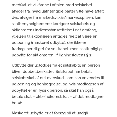
medført, at vilkårene i aftalen med selskabet
afviger fra, hvad uafhængige parter ville have aftalt,
dvs. afviger fra markedsvilkår/markedsprisen, kan
skattemyndighederne korrigere selskabets og
aktionærens indkomstansættelse i det omfang,
ydelsen til aktionæren antages reelt at være en
udlodning (maskeret udbytte), der ikke er
fradragsberettiget for selskabet, men skattepligtigt
udbytte for aktionæren, jf. ligningslovens
§ 2.
Udbytte der udloddes fra et selskab til en person
bliver dobbeltbeskattet. Selskabet har betalt
selskabsskat af det overskud, som kan anvendes til
udlodning og henlæggelse, og hvis modtageren af
udbyttet er en fysisk person, så skal han også
betale skat – aktieindkomstskat – af det modtagne
beløb.
Maskeret udbytte er et forsøg på at undgå