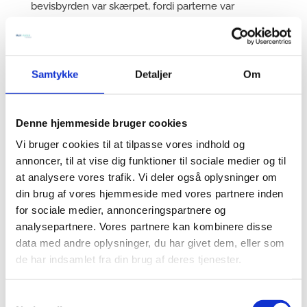
bevisbyrden var skærpet, fordi parterne var
interesseforbundne. Retten fandt ikke, at selskabet
havde løftet denne bevisbyrde. Der var ikke en
skriftlig administrationsaftale mellem parterne, og
det fandtes heller ikke godtgjort, at der havde
Samtykke
Detaljer
Om
været en. Det var heller ikke dokumenteret, at
moderselskabet havde udført arbejde for
datterselskabet, der var således relateret til dets
Denne hjemmeside bruger cookies
aktiviteter, at det kunne anses for en
Vi bruger cookies til at tilpasse vores indhold og
driftsomkostning. Fakturaen fra moderselskabet til
annoncer, til at vise dig funktioner til sociale medier og til
datterselskabet indeholdt ikke oplysninger om
at analysere vores trafik. Vi deler også oplysninger om
karakteren eller omfanget af det udførte arbejde.
din brug af vores hjemmeside med vores partnere inden
Landsretten fandt, at administrationsvederlaget
for sociale medier, annonceringspartnere og
ikke kunne anses for en fradragsberettiget
analysepartnere. Vores partnere kan kombinere disse
driftsomkostning, men i stedet var udbytte fra
data med andre oplysninger, du har givet dem, eller som
datterselskabet til moderselskabet. Se
de har indsamlet fra din brug af deres tjenester.
SKM2005.228.ØLR.
Samtykkevalg