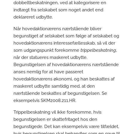
dobbeltbeskatningen, ved at kategorisere en
indtægt fra selskabet som noget andet end
deklareret udbytte.
Når hovedaktionærens nærtstående bliver
begunstiget af selskabet som følge af selskabet og
hovedaktionærens interessefællesskab, så vil der
som udgangspunkt forekomme
trippelbeskatning
,
når der statueres maskeret udbytte.
Begunstigelsen af hovedaktionærens nærtstående
anses nemlig for at have passeret
hovedaktionærens økonomi, og han beskattes af
maskeret udbytte samtidig med, at den
nærtstående beskattes af begunstigelsen. Se
eksempelvis SKM2008.211.HR.
Trippelbeskatning vil ikke forekomme, hvis
begunstigelsen er skattefritaget hos den
begunstigede. Det kan eksempelvis være tilfældet,
hvis begunstigelsen skal behandles som en gave til