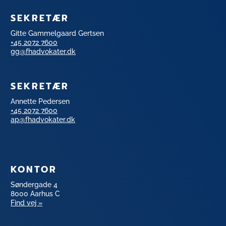
SEKRETÆR
Gitte Gammelgaard Gertsen
+45 2072 7600
gg@fhadvokater.dk
SEKRETÆR
Annette Pedersen
+45 2072 7600
ap@fhadvokater.dk
KONTOR
Søndergade 4
8000 Aarhus C
Find vej »