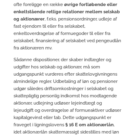
ofte foreligge en række
øvrige fortløbende eller
enkeltstående retlige relationer mellem selskab
og aktionærer
, f.eks. pensionsordninger, udleje af
fast ejendom til eller fra selskabet,
enkeltoverdragelse af formuegoder til eller fra
selskabet, finansiering af selskabet ved pengeudlån
fra aktionæren mv.
Sådanne dispositioner, der skaber indtægter og
udgifter hos selskab og aktionær, må som
udgangspunkt vurderes efter skattelovgivningens
almindelige regler. Udbetaling af løn og pensioner
udgør således driftsomkostninger i selskabet og
skattepligtig personlig indkomst hos modtagende
aktionær, udlejning udløser lejeindtægt og
lejeudgift og overdragelse af formueaktiver udløser
kapitalgevinst eller tab. Dette udgangspunkt er
fraveget i ligningslovens
§ 16 E om aktionærlån
,
idet aktionærlån skattemæssigt sidestilles med løn