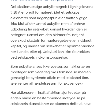
Det skattemæssige udbyttebegreb i ligningslovens
§ 16 A er bredt formuleret, idet et selskabs
aktionærer som udgangspunkt er skattepligtige
ikke blot af deklareret udbytte, men af enhver
udlodning fra selskabet, uanset hvordan den er
betegnet, uanset om den hidrører fra indtjent
overskud, skattefri formueforøgelse eller indskudt
kapital, og uanset om selskabet er hjemmehørende
her i landet eller ej. Udbyttet kan ikke fratrækkes
ved selskabets indkomstopgørelse.
Som udbytte anses ikke ydelser, som aktionæren
modtager som vederlag mv. i forbindelse med en
gensidigt bebyrdende aftale med selskabet (løn,
leje, renter, afhændelsessum for aktiver osv.).
Har aktionæren i kraft af aktiemajoritet eller på
anden måde en bestemmende indflydelse på
selskabets dispositioner, og skønnes dette at have