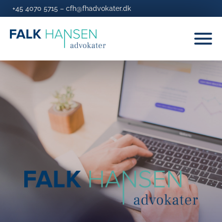
+45 4070 5715
–
cfh@fhadvokater.dk