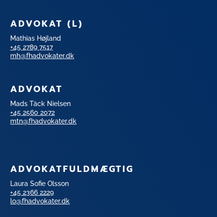
ADVOKAT (L)
Mathias Højland
+45 2789 7517
mh@fhadvokater.dk
ADVOKAT
Mads Täck Nielsen
+45 2560 2072
mtn@fhadvokater.dk
ADVOKATFULDMÆGTIG
Laura Sofie Olsson
+45 2366 2229
lo@fhadvokater.dk