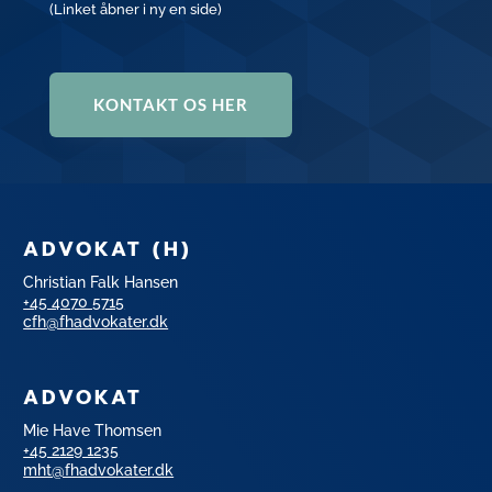
(Linket åbner i ny en side)
KONTAKT OS HER
ADVOKAT (H)
Christian Falk Hansen
+45 4070 5715
cfh@fhadvokater.dk
ADVOKAT
Mie Have Thomsen
+45 2129 1235
mht@fhadvokater.dk