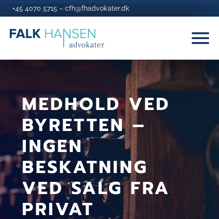
+45 4070 5715
–
cfh@fhadvokater.dk
MEDHOLD VED
BYRETTEN –
INGEN
BESKATNING
VED SALG FRA
PRIVAT