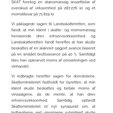
SKAT foretog en skønsmæssig ansættelse af
overskud af virksomhed på 287.276 kr. og et
momstilsvar på 71.819 kr.
Vi påklagede sagen til Landsskatteretten, som
fandt, at min klient i skatte- og momsmæssig
henseende drev erhvervsvirksomhed, og
Landsskatteretten fandt herefter, at han skulle
beskattes af en skønnet opgjort avance baseret
på en anslået bruttoavance på 40 %. Samtidigt
blev han opkrævet moms af omsætningen ved
vinhandel.
Vi indbragte herefter sagen for domstolene.
Skatteministeriet fastholdt for byretten, at min
klient skulle beskattes og betale moms af
vinasalgene, da de mente, at han drev
erhvervsvirksomhed. Samtidig opfandt
Skatteministeriet et nyt synspunkt om, at
indtægterne ved vinsalgene subsidiært skulle