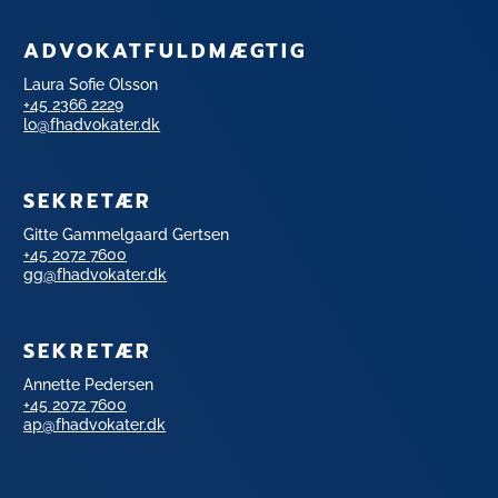
ADVOKATFULDMÆGTIG
Laura Sofie Olsson
+45 2366 2229
lo@fhadvokater.dk
SEKRETÆR
Gitte Gammelgaard Gertsen
+45 2072 7600
gg@fhadvokater.dk
SEKRETÆR
Annette Pedersen
+45 2072 7600
ap@fhadvokater.dk