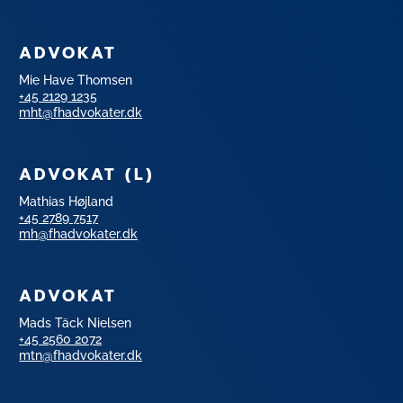
ADVOKAT
Mie Have Thomsen
+45 2129 1235
mht@fhadvokater.dk
ADVOKAT (L)
Mathias Højland
+45 2789 7517
mh@fhadvokater.dk
ADVOKAT
Mads Täck Nielsen
+45 2560 2072
mtn@fhadvokater.dk