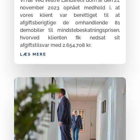
Vi har ved Vestre Landsrets dom af den 21.
november 2023 opnået medhold i, at
vores klient var berettiget til at
afgiftsberigtige de omhandlende 81
demobiler til mindstebeskatningsprisen,
hvorved klienten fik nedsat sit
afgiftstilsvar med 2.654.708 kr.
LÆS MERE