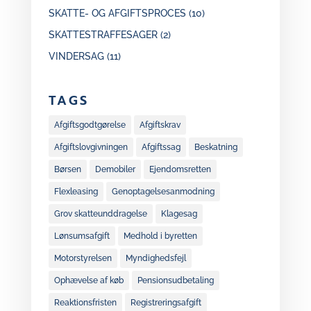
SKATTE- OG AFGIFTSPROCES
(10)
SKATTESTRAFFESAGER
(2)
VINDERSAG
(11)
TAGS
Afgiftsgodtgørelse
Afgiftskrav
Afgiftslovgivningen
Afgiftssag
Beskatning
Børsen
Demobiler
Ejendomsretten
Flexleasing
Genoptagelsesanmodning
Grov skatteunddragelse
Klagesag
Lønsumsafgift
Medhold i byretten
Motorstyrelsen
Myndighedsfejl
Ophævelse af køb
Pensionsudbetaling
Reaktionsfristen
Registreringsafgift