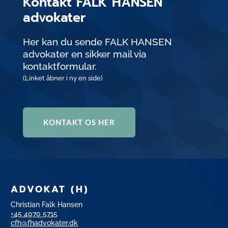
Kontakt FALK HANSEN
advokater
Her kan du sende FALK HANSEN
advokater en sikker mail via
kontaktformular.
(Linket åbner i ny en side)
KONTAKT OS HER
ADVOKAT (H)
Christian Falk Hansen
+45 4070 5715
cfh@fhadvokater.dk