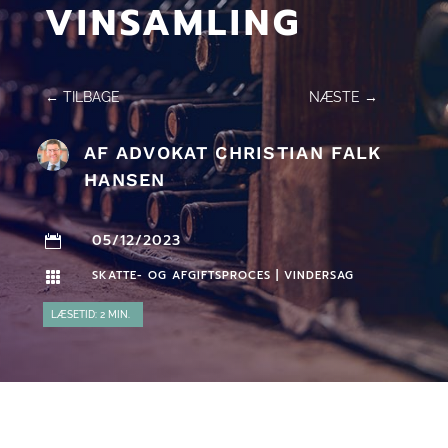
VINSAMLING
←
TILBAGE
NÆSTE
→
AF
ADVOKAT CHRISTIAN FALK
HANSEN
05/12/2023

SKATTE- OG AFGIFTSPROCES
|
VINDERSAG
