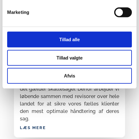
Advokater
Marketing
samarbejder med
revisorer i
skattesager
Tillad alle
AF
ADVOKAT CHRISTIAN FALK HANSEN
|
APR 11, 2025
|
Tillad valgte
SKATTE- OG AFGIFTSPROCES
,
SKATTESTRAFFESAGER
Hos FALK HANSEN advokater tror vi på, at
de bedste resultater skabes i et tæt og
Afvis
tillidsfuldt samarbejde – ikke mindst når
det gælder skattesager. Derfor arbejder vi
løbende sammen med revisorer over hele
landet for at sikre vores fælles klienter
den mest optimale håndtering af deres
sag.
LÆS MERE